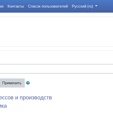
лю
Контакты
Список пользователей
Русский ‎(ru)‎
Применить
ессов и производств
ика