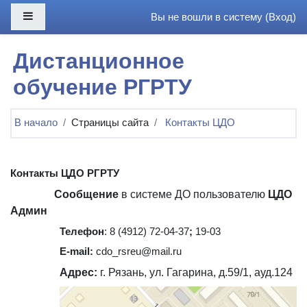
Перейти к основному содержанию
Боковая панель
Вы не вошли в систему (
Вход
)
Дистанционное
обучение РГРТУ
В начало
Страницы сайта
Контакты ЦДО
Контакты ЦДО РГРТУ
Сообщение
в системе ДО пользователю
ЦДО
Админ
Телефон
:
8 (4912) 72-04-37
;
19-03
E-
mail
:
cdo
_
rsreu
@
mail
.
ru
Адрес:
г. Рязань, ул. Гагарина, д.59/1, ауд.124