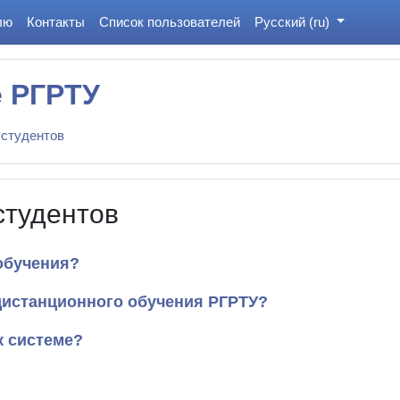
лю
Контакты
Список пользователей
Русский ‎(ru)‎
е РГРТУ
 студентов
студентов
обучения?
дистанционного обучения РГРТУ?
к системе?