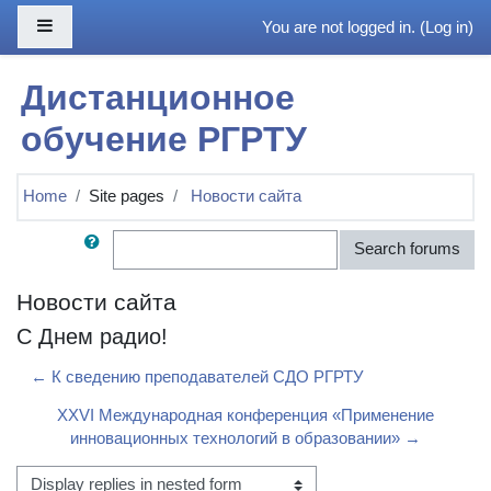
Skip to main content
Side panel
You are not logged in. (
Log in
)
Дистанционное
обучение РГРТУ
Home
Site pages
Новости сайта
Search
Search forums
Новости сайта
С Днем радио!
← К сведению преподавателей СДО РГРТУ
XXVI Международная конференция «Применение
инновационных технологий в образовании» →