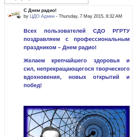
Display mode
С Днем радио!
Number of replies: 0
by
ЦДО Админ
-
Thursday, 7 May 2015, 8:32 AM
Всех пользователей СДО РГРТУ
поздравляем с профессиональным
праздником – Днем радио!
Желаем
крепчайшего здоровья и
сил,
непрекращающегося творческого
вдохновения,
новых открытий и
побед!