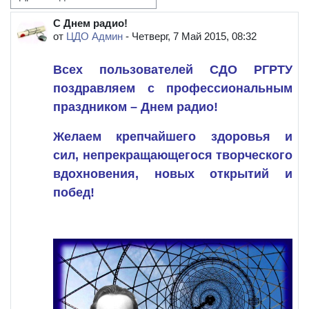
Режим отображения
С Днем радио!
Количество ответов: 0
от
ЦДО Админ
-
Четверг, 7 Май 2015, 08:32
Всех пользователей СДО РГРТУ
поздравляем с профессиональным
праздником – Днем радио!
Желаем
крепчайшего здоровья и
сил,
непрекращающегося творческого
вдохновения,
новых открытий и
побед!